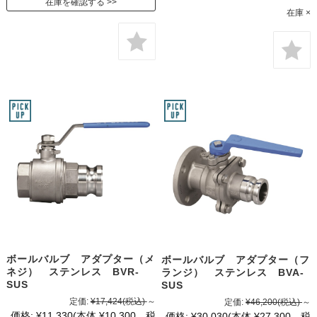
在庫を確認する
在庫 ×
ボールバルブ アダプター（メ
ボールバルブ アダプター（フ
ネジ） ステンレス BVR-
ランジ） ステンレス BVA-
SUS
SUS
定価:
¥17,424
(税込)
～
定価:
¥46,200
(税込)
～
価格:
¥11,330
(本体 ¥10,300、税
価格:
¥30,030
(本体 ¥27,300、税