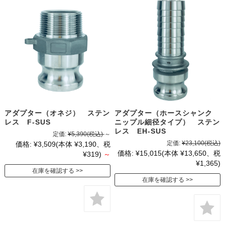
アダプター（オネジ） ステン
アダプター（ホースシャンク
レス F-SUS
ニップル細径タイプ） ステン
レス EH-SUS
定価:
¥5,390
(税込)
～
定価:
¥23,100
(税込)
価格:
¥3,509
(本体 ¥3,190、税
価格:
¥15,015
(本体 ¥13,650、税
¥319)
～
¥1,365)
在庫を確認する
在庫を確認する