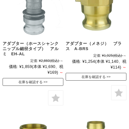
アダプター（ホースシャンク
アダプター（メネジ） ブラ
ニップル細径タイプ） アル
ス A-BRS
ミ EH-AL
定価:
¥1,925
(税込)
～
定価:
¥2,860
(税込)
～
価格:
¥1,254
(本体 ¥1,140、税
価格:
¥1,859
(本体 ¥1,690、税
¥114)
～
¥169)
～
在庫を確認する
在庫を確認する