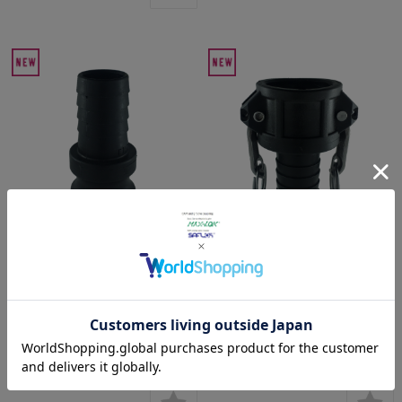
アダプター（ホースシャン
カプラー（ホースシャンク）
ク） ポリプロピレン E-PP
ポリプロピレン MAX-C-PP
定価:
¥1,540
(税込)
～
定価:
¥2,475
(税込)
～
価格:
¥1,001
(本体 ¥910、税 ¥91)
価格:
¥1,617
(本体 ¥1,470、税
～
¥147)
～
在庫を確認する
在庫を確認する