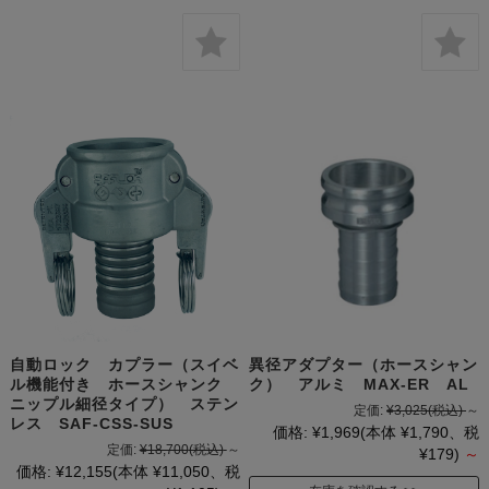
自動ロック カプラー（スイベ
異径アダプター（ホースシャン
ル機能付き ホースシャンク
ク） アルミ MAX-ER AL
ニップル細径タイプ） ステン
定価:
¥3,025
(税込)
～
レス SAF-CSS-SUS
価格:
¥1,969
(本体 ¥1,790、税
定価:
¥18,700
(税込)
～
¥179)
～
価格:
¥12,155
(本体 ¥11,050、税