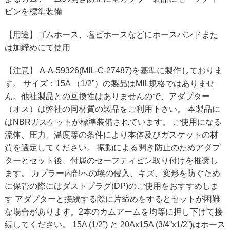
ピンを標準装備
【用途】ゴムホース、塩ビホースなどにホースバンドまた
は加締めにて使用
【注意】 A-A-59326(MIL-C-27487)を基準に製作しておりま
す。 サイズ：15A （1/2”）の製品はMIL規格ではありませ
ん。他社製品との互換性はありませんので、アダプター
（オス）は弊社の同材質の製品をご利用下さい。 本製品に
はNBRガスケットが標準装備されています。 ご使用になる
流体、圧力、温度等の条件により本体及びガスケットの材
質を選定してください。 振動による開き防止のためアダプ
ターとセット後、付属のセーフティピン取り付けを推奨し
ます。 カプラー内部への埃の侵入、キズ、変形を防ぐため
に保管の際にはダストプラグ(DP)のご使用をおすすめしま
す アダプターと接続する際に片締めをするとセットが困難
な場合があります。2本のカムアームを均等に押し下げて接
続してください。 15A (1/2”) と 20Ax15A (3/4”x1/2”)はホース