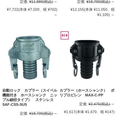
定価:
¥11,880
(税込)
～
定価:
¥18,700
(税込)
～
¥7,722
(本体 ¥7,020、税 ¥702)
¥12,155
(本体 ¥11,050、税
～
¥1,105)
～
自動ロック カプラー（スイベル
カプラー（ホースシャンク） ポ
機能付き ホースシャンク ニッ
リプロピレン MAX-C-PP
プル細径タイプ） ステンレス
定価:
¥2,475
(税込)
～
SAF-CSS-SUS
¥1,617
(本体 ¥1,470、税 ¥147)
定価:
¥18,700
(税込)
～