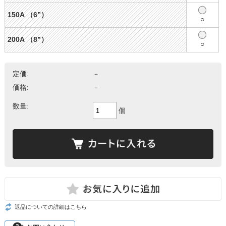
150A （6”）
○
200A （8”）
○
定価:
－
価格:
－
数量:
個
返品についての詳細はこちら