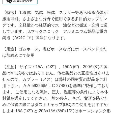
【特徴】 1.液体、気体、粉体、スラリー等あらゆる流体が
搬送可能。さまざまな分野で使用できる多目的カップリン
グです。 2.軽量かつ経済的で水・油などの搬送・充填に適
しています。 3.マックスロック アルミニウム製品は重力
鋳造（AC4C-T6）製法になります。
【用途】ゴムホース、塩ビホースなどにホースバンドまた
は加締めにて使用
【注意】 サイズ：15A （1/2”）、150A (6”)、200A (8”)の製
品はMIL規格ではありません。他社製品との互換性はありま
せんので、カプラー（メス）は弊社の同材質の製品をご利
用下さい。 A-A-59326(MIL-C-27487)を基準に製作しており
ます。 ご使用になる流体、圧力、温度等の条件により本体
材質を選定してください。 埃の侵入、キズ、変形を防ぐた
めに保管の際にはダストキャップ(DC)のご使用をおすすめ
します 15A (1/2”) と 20Ax15A (3/4”x1/2”)はホースシャンク形