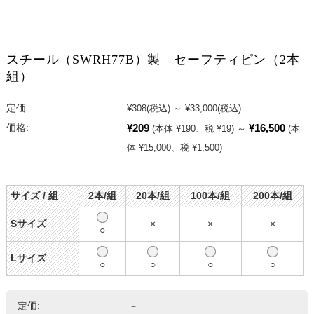
スチール（SWRH77B）製 セーフティピン（2本
組）
定価:
¥308
(税込)
～
¥33,000
(税込)
¥209
¥16,500
価格:
(本体 ¥190、税 ¥19)
～
(本
体 ¥15,000、税 ¥1,500)
サイズ / 組
2本/組
20本/組
100本/組
200本/組
Sサイズ
×
×
×
○
Lサイズ
○
○
○
○
定価:
－