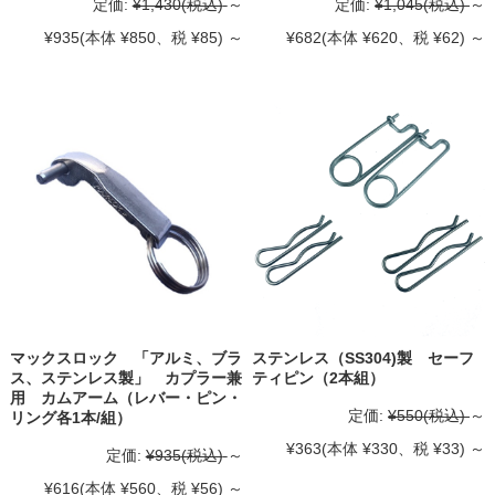
定価:
¥1,430
(税込)
～
定価:
¥1,045
(税込)
～
¥935
(本体 ¥850、税 ¥85)
～
¥682
(本体 ¥620、税 ¥62)
～
マックスロック 「アルミ、ブラ
ステンレス（SS304)製 セーフ
ス、ステンレス製」 カプラー兼
ティピン（2本組）
用 カムアーム（レバー・ピン・
定価:
¥550
(税込)
～
リング各1本/組）
¥363
(本体 ¥330、税 ¥33)
～
定価:
¥935
(税込)
～
¥616
(本体 ¥560、税 ¥56)
～