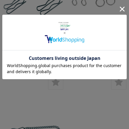
ステンレス（SS304)製 セー
スチール（SWRH77B）製 セ
フティピン（2本組）
ーフティピン（2本組）
定価:
¥550
(税込)
～
定価:
¥308
(税込)
～
価格:
¥363
(本体 ¥330、税 ¥33)
価格:
¥209
(本体 ¥190、税 ¥19)
～
～
在庫を確認する
在庫を確認する